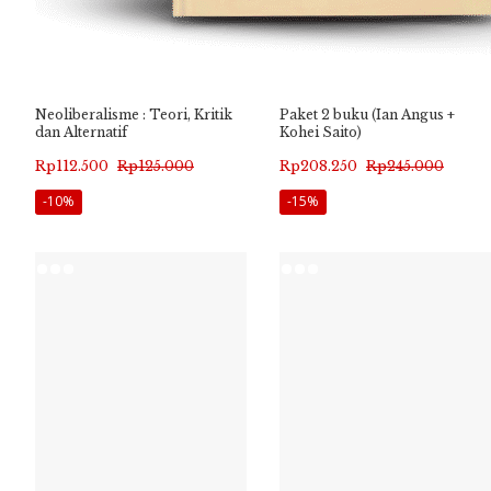
Neoliberalisme : Teori, Kritik
Paket 2 buku (Ian Angus +
dan Alternatif
Kohei Saito)
Harga
Harga
Harga
Harga
Rp
112.500
Rp
125.000
Rp
208.250
Rp
245.000
aslinya
saat
aslinya
saat
-10%
-15%
adalah:
ini
adalah:
ini
Rp125.000.
adalah:
Rp245.000.
adalah:
Rp112.500.
Rp208.250.