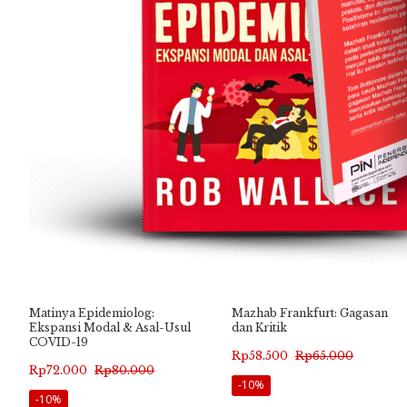
Matinya Epidemiolog:
Mazhab Frankfurt: Gagasan
Ekspansi Modal & Asal-Usul
dan Kritik
COVID-19
Harga
Harga
Rp
58.500
Rp
65.000
Harga
Harga
Rp
72.000
Rp
80.000
aslinya
saat
-10%
aslinya
saat
-10%