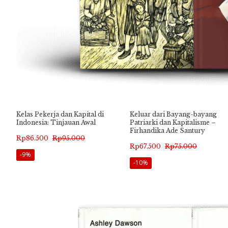
Kelas Pekerja dan Kapital di
Keluar dari Bayang-bayang
Indonesia: Tinjauan Awal
Patriarki dan Kapitalisme –
Firhandika Ade Santury
Harga
Harga
Rp
86.500
Rp
95.000
Harga
Harga
Rp
67.500
Rp
75.000
aslinya
saat
-9%
aslinya
saat
-10%
adalah:
ini
adalah:
ini
Rp95.000.
adalah:
Rp75.000.
adalah:
Rp86.500.
Rp67.500.