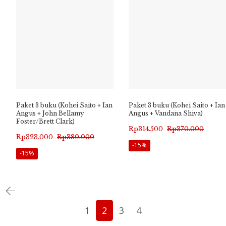
Paket 3 buku (Kohei Saito + Ian
Paket 3 buku (Kohei Saito + Ian
Angus + John Bellamy
Angus + Vandana Shiva)
Foster/Brett Clark)
Harga
Harga
Rp
314.500
Rp
370.000
Harga
Harga
Rp
323.000
Rp
380.000
aslinya
saat
-15%
aslinya
saat
-15%
adalah:
ini
adalah:
ini
Rp370.000.
adalah:
Rp380.000.
adalah:
Rp314.500.
Rp323.000.
1
2
3
4