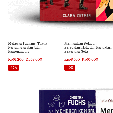
Melawan Fasisme: Taktik
Memainkan Pelacur:
Perjuangan dan Jalan
Persoalan, Hak, dan Kerja dari
Kemenangan
Pekerjaan Seks
Harga
Harga
Harga
Harga
Rp
61.200
Rp
68.000
Rp
58.500
Rp
65.000
aslinya
saat
aslinya
saat
-10%
-10%
adalah:
ini
adalah:
ini
Rp68.000.
adalah:
Rp65.000.
adalah:
Rp61.200.
Rp58.500.