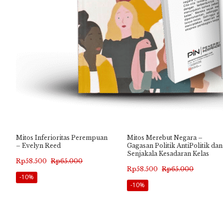
Mitos Inferioritas Perempuan
Mitos Merebut Negara –
– Evelyn Reed
Gagasan Politik AntiPolitik dan
Senjakala Kesadaran Kelas
Harga
Harga
Rp
58.500
Rp
65.000
Harga
Harga
Rp
58.500
Rp
65.000
aslinya
saat
-10%
aslinya
saat
-10%
adalah:
ini
adalah:
ini
Rp65.000.
adalah:
Rp65.000.
adalah:
Rp58.500.