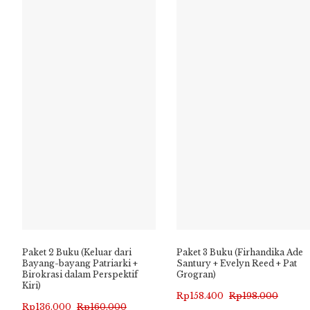
Paket 2 Buku (Keluar dari
Paket 3 Buku (Firhandika Ade
Bayang-bayang Patriarki +
Santury + Evelyn Reed + Pat
Birokrasi dalam Perspektif
Grogran)
Kiri)
Harga
Harga
Rp
158.400
Rp
198.000
Harga
Harga
Rp
136.000
Rp
160.000