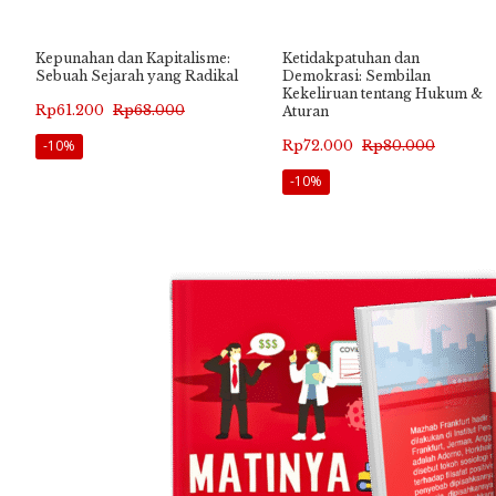
Kepunahan dan Kapitalisme:
Ketidakpatuhan dan
Sebuah Sejarah yang Radikal
Demokrasi: Sembilan
Kekeliruan tentang Hukum &
Harga
Harga
Rp
61.200
Rp
68.000
Aturan
aslinya
saat
Harga
Harga
Rp
72.000
Rp
80.000
-10%
adalah:
ini
aslinya
saat
-10%
Rp68.000.
adalah:
adalah:
ini
Rp61.200.
Rp80.000.
adalah:
Rp72.000.