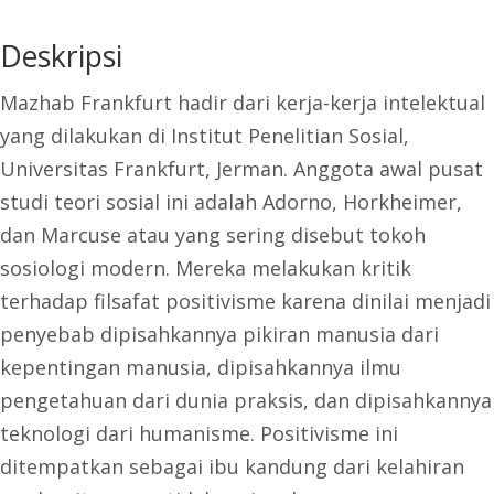
Mazhab
Rp65.000.
adalah:
Frankfurt:
Deskripsi
Rp58.500.
Gagasan
Mazhab Frankfurt hadir dari kerja-kerja intelektual
dan
yang dilakukan di Institut Penelitian Sosial,
Kritik
Universitas Frankfurt, Jerman. Anggota awal pusat
studi teori sosial ini adalah Adorno, Horkheimer,
dan Marcuse atau yang sering disebut tokoh
sosiologi modern. Mereka melakukan kritik
terhadap filsafat positivisme karena dinilai menjadi
penyebab dipisahkannya pikiran manusia dari
kepentingan manusia, dipisahkannya ilmu
pengetahuan dari dunia praksis, dan dipisahkannya
teknologi dari humanisme. Positivisme ini
ditempatkan sebagai ibu kandung dari kelahiran