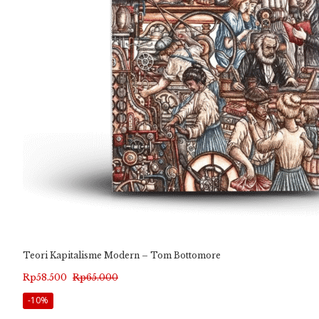
Teori Kapitalisme Modern – Tom Bottomore
Harga
Harga
Rp
58.500
Rp
65.000
aslinya
saat
-10%