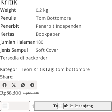
Kritik
Weight
0.2 kg
Penulis
Tom Bottomore
Penerbit
Penerbit Independen
Kertas
Bookpaper
Jumlah Halaman
180
Jenis Sampul
Soft Cover
Tersedia di backorder
Kategori:
Teori Kritis
Tag:
tom bottomore
Share:
Rp
58.500
Rp
65.000
Harga
Harga
aslinya
saat
-
+
Tambah ke keranjang
Kuantitas
adalah:
ini