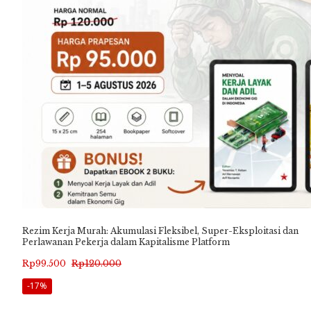
Rezim Kerja Murah: Akumulasi Fleksibel, Super-Eksploitasi dan
Perlawanan Pekerja dalam Kapitalisme Platform
Harga
Harga
Rp
99.500
Rp
120.000
aslinya
saat
-17%
adalah:
ini