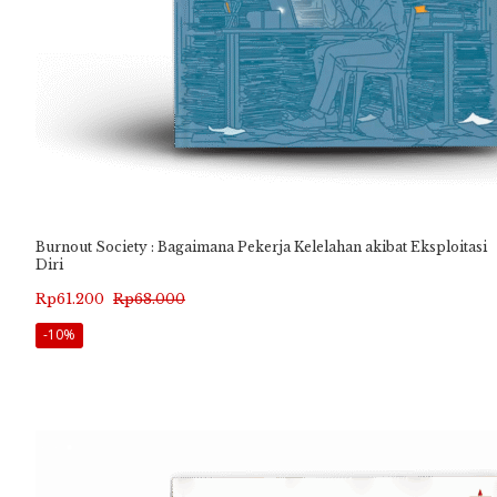
Burnout Society : Bagaimana Pekerja Kelelahan akibat Eksploitasi
Diri
Harga
Harga
Rp
61.200
Rp
68.000
aslinya
saat
-10%
adalah:
ini
Rp68.000.
adalah:
Rp61.200.