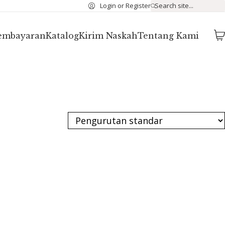
Login or Register
Search site...
Pembayaran
Katalog
Kirim Naskah
Tentang Kami