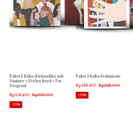
Paket 3 Buku (Firhandika Ade
Paket 3 buku Feminisme
Santury + Evelyn Reed + Pat
Harga
Harga
Rp
198.400
Rp
248.000
Grogran)
aslinya
saat
Harga
Harga
Rp
158.400
Rp
198.000
-20%
adalah:
ini
aslinya
saat
-20%
Rp248.000.
adalah:
adalah:
ini
Rp198.400.
Rp198.000.
adalah:
Rp158.400.