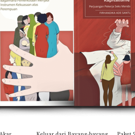
 Akar
Keluar dari Bayang-bayang
Paket 