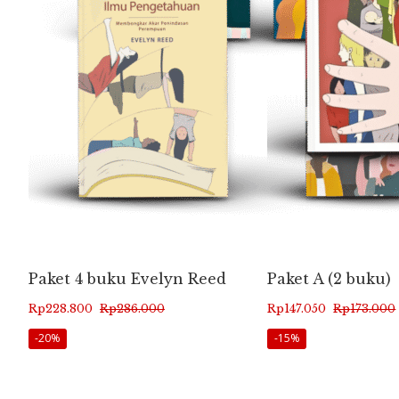
Paket 4 buku Evelyn Reed
Paket A (2 buku)
Harga
Harga
Harga
Harga
Rp
228.800
Rp
286.000
Rp
147.050
Rp
173.000
aslinya
saat
aslinya
saat
-20%
-15%
adalah:
ini
adalah:
ini
Rp286.000.
adalah:
Rp173.000.
adalah: