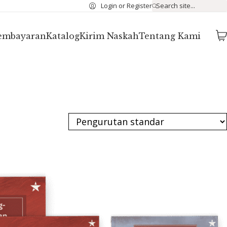
Login or Register
Search site...
Pembayaran
Katalog
Kirim Naskah
Tentang Kami