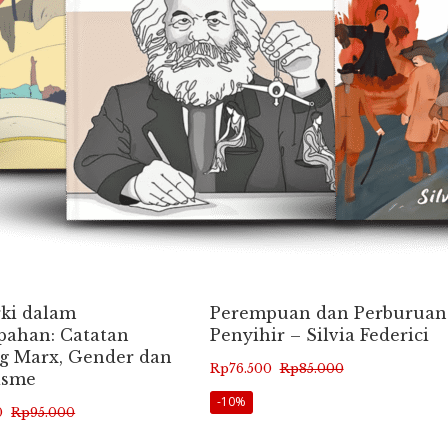
rki dalam
Perempuan dan Perburuan
pahan: Catatan
Penyihir – Silvia Federici
g Marx, Gender dan
Harga
Harga
Rp
76.500
Rp
85.000
isme
aslinya
saat
-10%
0
Rp
95.000
adalah:
ini