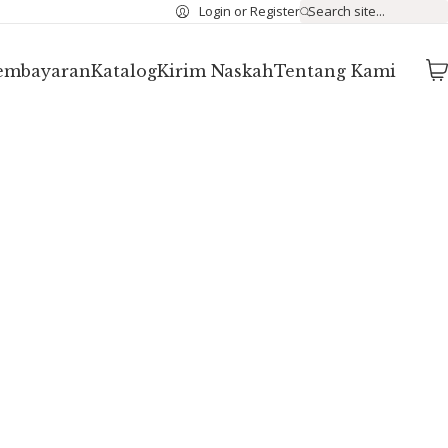
Login or Register
Search site...
Pembayaran
Katalog
Kirim Naskah
Tentang Kami