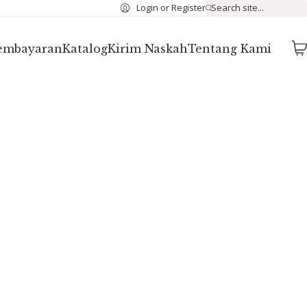
Login or Register
Search site...
Pembayaran
Katalog
Kirim Naskah
Tentang Kami